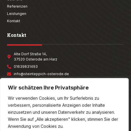
Referenzen
Leistungen
Kontakt
Kontakt
Alte Dorf Straße 14,
37520 Osterode am Harz
01639831493
info@steinteppich-osterode.de
Mo - Sai: 8:00 - 18:00
Wir schätzen Ihre Privatsphäre
Wir verwenden Cookies, um Ihr Surferlebnis zu
verbessern, personalisierte Anzeigen oder Inhalte
© Alfred Isufi Steinteppich – Alle Rechte vorbehalten!
einzusetzen und unseren Datenverkehr zu analysieren.
Eine Website von:
Wenn Sie auf „Alle akzeptieren" klicken, stimmen Sie der
Anwendung von Cookies zu.